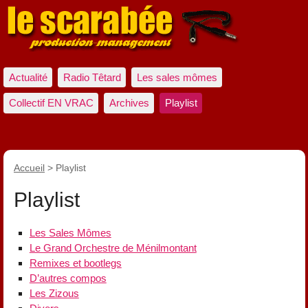
Actualité
Radio Têtard
Les sales mômes
Collectif EN VRAC
Archives
Playlist
Accueil
>
Playlist
Playlist
Les Sales Mômes
Le Grand Orchestre de Ménilmontant
Remixes et bootlegs
D’autres compos
Les Zizous